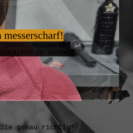
n messerscharf!
, Damen, Herren und
glücklich zu machen.
e genau richtig!