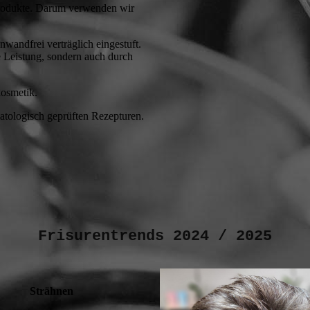
Produkte. Darum verwenden wir
wandfrei verträglich eingestuft.
 Leistung, sondern auch durch
kosmetik.
atologisch geprüften Rezepturen.
Frisurentrends 2024 / 2025
Strähnen