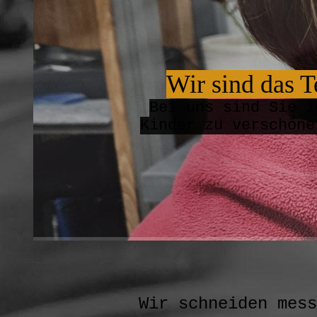
Wir si
nd das 
B
ei uns sind Sie i
Kinder zu verschön
Wir schneiden m