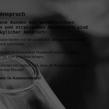
Anspruch
ene Kunden mit wunderschönen
n und strahlenden Gesichtern sind
äglicher Anspruch!
alon beraten wir Sie ausführlich, da es uns sehr wichtig
 sich wohlfühlen.
ität und professionellem Handwerk wollen wir ihren
n Stil zum Vorschein bringen.
arbeitet mit Leidenschaft, denn die Kundenzufriedenheit
öchste Priorität!
 uns Sie Kennenzulernen!