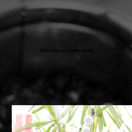
Friseurin aus Leidenschaft
ch
n,