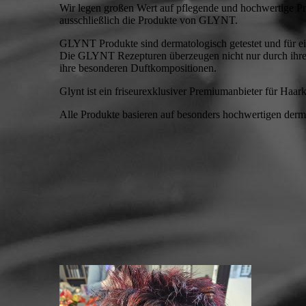
Wir legen großen Wert auf pflegende und hochwertige 
ausschließlich die Produkte von GLYNT.
GLYNT Produkte sind dermatologisch getestet und für ein
Die GLYNT Rezepturen überzeugen nicht nur durch ihre
ihre besonderen Duftkompositionen.
Glynt ist ein friseurexklusiver Premiumanbieter für Haar
Alle Produkte basieren auf besonders hochwertigen derm