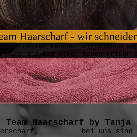
Team Haarsc
harf - wir
schn
eide
n den besten Händen. Wir lieben es
ern und sie mit einer neuen Frisur
Team Haarscharf by Tanja
esserscharf, bei uns sind Si