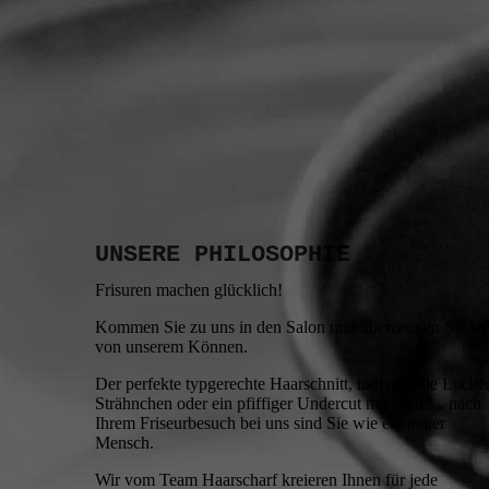
UNSERE PHILOSOPHIE
Frisuren machen glücklich!
Kommen Sie zu uns in den Salon und überzeugen Sie si
von unserem Können.
Der perfekte typgerechte Haarschnitt, individuelle Locke
Strähnchen oder ein pfiffiger Undercut mit Farbe... nach
Ihrem Friseurbesuch bei uns sind Sie wie ein neuer
Mensch.
Wir vom Team Haarscharf kreieren Ihnen für jede