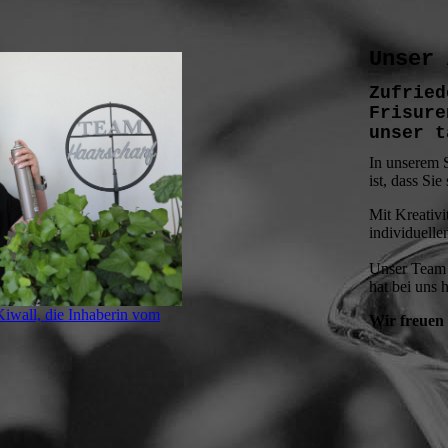
Unser 
Zufried
Frisure
unser t
In unserem S
ist, dass Sie
Mit Kreativ
individuelle
Unser Team 
hat bei uns h
Kiwall, die Inhaberin vom
Wir freuen