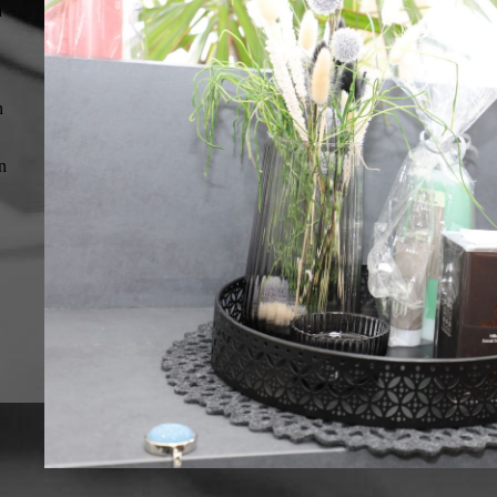
n
n
n