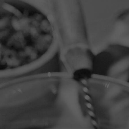
B06A8970
B06A8994
B06A9084
B06A9112
B06A9305
B06A9298
WhatsApp Image 2024-04-16 at 20.19.17
WhatsApp Image 2024-04-16 at 20.25.14
WhatsApp Image 2024-04-16 at 20.26.05
WhatsApp Image 2024-04-16 at 20.27.26
WhatsApp Image 2024-04-16 at 20.28.12 (1)