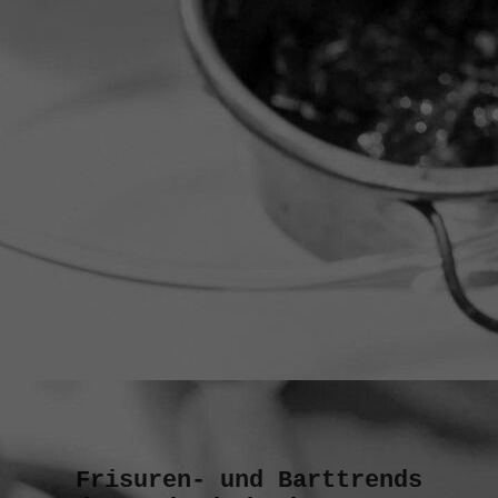
B06A3497
Frisuren- und Barttre
nds