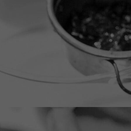
1000164576
1000158764
1000158763
1000164575
1000164577
1000166413
1000166415
1000177334
B06A9180
B06A9125
B06A8967