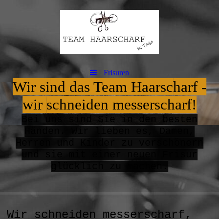
Frisuren
Wir si
nd das Team Haarsc
harf -
wir
schn
eiden messerscharf!
B
ei uns sind Sie in den besten
Händen. Wir lieben es, Damen,
Herren und Kinder zu verschönern
und sie mit einer neuen Frisur
glücklich zu machen.
Wir schneiden messerscharf,