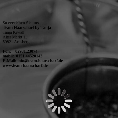
So erreichen Sie uns
Team Haarscharf by Tanja
Tanja Kiwall
Alter Markt 11
59821 Arnsberg
Fon: 02931.23074
mobil: 0151.44520143
E-Mail: info@team-haarscharf.de
www.team-haarscharf.de