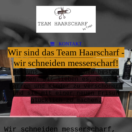
KONTAKT
Wir si
nd das Team Haarsc
harf -
wir
schn
eiden messerscharf!
B
ei uns sind Sie in den besten
Händen. Wir lieben es, Damen,
Herren und Kinder zu verschönern
und sie mit einer neuen Frisur
glücklich zu machen.
Wir schneiden messerscharf,