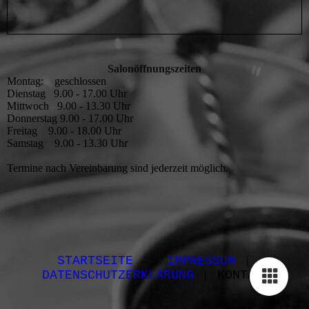
Salonöffnungszeiten
Montag: geschlossen
Dienstag 9.00 - 17.00 Uhr
Mittwoch 9.00 - 13.30 Uhr
Donnerstag 9.00 - 17.00 Uhr
Freitag 9.00 - 18.00 Uhr
Samstag 9.00 - 13.30 Uhr
Termine nach Vereinbarung sind jederzeit möglich.
|
|
STARTSEITE
IMPRESSUM
|
DATENSCHUTZERKLÄRUNG
KONTAKT