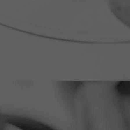
TK_Adventskalender_klein