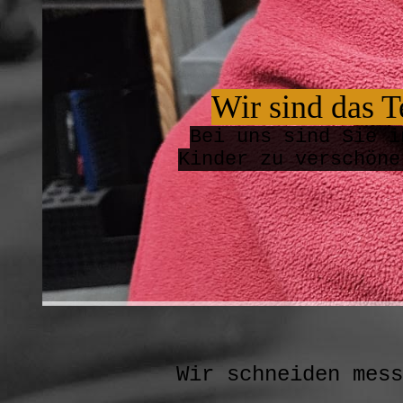
Wir si
nd das 
B
ei uns sind Sie i
Kinder zu verschön
Wir schneiden m