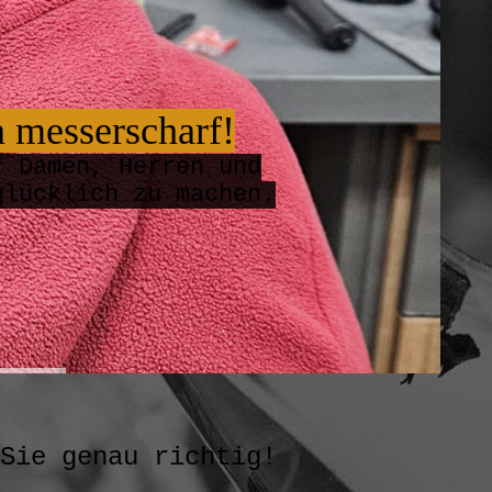
n messerscharf!
, Damen, Herren und
glücklich zu machen.
e genau richtig!