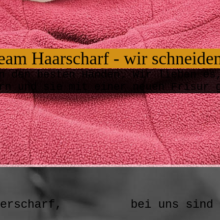
Team Haarsc
harf - wir
schn
eide
n den besten Händen. Wir lieben es
ern und sie mit einer neuen Frisur
esserscharf, bei uns sind Si